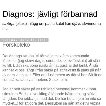
Diagnos: jävligt förbannad
sakliga (oftast) inlägg om patriarkatet från djävulskvinnorna
et al.
Tuesday, June 14, 2011
Förskolekö
Det är dags att köa. Vi får välja max fem kommunala
förskolor (jag skrev dagis, suddade, skrev förskola) att stå i
kö till. Edith ska börja nästa år i augusti är det tänkt. Ändå
känner vi oss långt i från säkra på att faktiskt få plats på nån
av dem vi önskar. Eller ens i närheten av där vi bor. Så är det
i det så kallade valfrihetens Stockholm.
Jag är helt säker på att utbildad personal kommer kunna
stimulera Ediths utveckling å lärande bättre än jag själv i
längden. De jobbar ju med det. De har betalt (om än inte så
mycket...) för att göra det. Dessutom sa nån att det vi vuxna