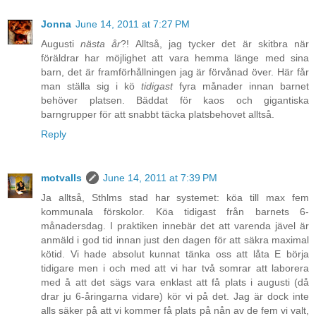
Jonna
June 14, 2011 at 7:27 PM
Augusti
nästa år
?! Alltså, jag tycker det är skitbra när
föräldrar har möjlighet att vara hemma länge med sina
barn, det är framförhållningen jag är förvånad över. Här får
man ställa sig i kö
tidigast
fyra månader innan barnet
behöver platsen. Bäddat för kaos och gigantiska
barngrupper för att snabbt täcka platsbehovet alltså.
Reply
motvalls
June 14, 2011 at 7:39 PM
Ja alltså, Sthlms stad har systemet: köa till max fem
kommunala förskolor. Köa tidigast från barnets 6-
månadersdag. I praktiken innebär det att varenda jävel är
anmäld i god tid innan just den dagen för att säkra maximal
kötid. Vi hade absolut kunnat tänka oss att låta E börja
tidigare men i och med att vi har två somrar att laborera
med å att det sägs vara enklast att få plats i augusti (då
drar ju 6-åringarna vidare) kör vi på det. Jag är dock inte
alls säker på att vi kommer få plats på nån av de fem vi valt,